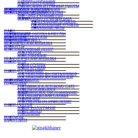
НАШИ СОТРУДНИКИ
РАСПИСАНИЯ И ГРАФИКИ РАБОТЫ
МОНИТОРИНГ КАЧЕСТВА ДОШКОЛЬНОГО ОБРАЗОВАНИЯ
ВНУТРЕННЯЯ СИСТЕМА ОЦЕНКИ КАЧЕСТВА ОБРАЗОВАНИЯ
2021 - 2022 УЧУБНЫЙ ГОД
НОРМАТИВНО ПРАВОВАЯ БАЗА ВСОКО
ФЕДЕРАЛЬНЫЙ УРОВЕНЬ
РЕГИОНАЛЬНЫЙ УРОВЕНЬ
ЛОКАЛЬНЫЕ АКТЫ
ПФДО
НЕЗАВИСИМАЯ ОЦЕНКА КАЧЕСТВА ОБРАЗОВАНИЯ
ДОСТУПНАЯ СРЕДА ДЛЯ ИНВАЛИДОВ
ВЗАИМОДЕЙСТВИЕ С РОДИТЕЛЯМИ
МЕТОДИЧЕСКАЯ КОПИЛКА
КОНКУРСЫ
КОНСУЛЬТАТИВНЫЙ ЦЕНТР
ДОКУМЕНТЫ
КОНСУЛЬТАЦИИ
ПЕДАГОГИЧЕСКАЯ КОПИЛКА
НАШИ ДЕТИ
НАШИ ГРУППЫ
НАШИ КРУЖКИ
НАШИ ДОСТИЖЕНИЯ
ДОСТИЖЕНИЯ ВОСПИТАННИКОВ
ДОСТИЖЕНИЯ ВОСПИТАТЕЛЕЙ
ДОПОЛНИТЕЛЬНОЕ ОБРАЗОВАНИЕ
РОДИТЕЛЯМ
ГОТОВИМСЯ К ДЕТСКОМУ САДУ
СОВЕТЫ ПСИХОЛОГА
МЕДИЦИНСКОЕ ОБСЛУЖИВАНИЕ В ДОУ
ЛОГОПЕДИЧЕСКАЯ СЛУЖБА
РЕЖИМ ДНЯ
ДОКУМЕНТЫ НА ЗАЧИСЛЕНИЕ
НАШИ ГАЛЕРЕИ
НАШИ ФОТОГРАФИИ
НАШЕ ВИДЕО
УТРЕННИКИ
КОНТАКТЫ
КАРТА САЙТА