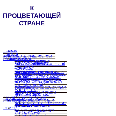
ГЛАВНАЯ
НОВОСТИ
ЗАНЯТИЯ НА ДИСТАНЦИОННОМ ОБУЧЕНИИ
СВЕДЕНИЯ ОБ ОБРАЗОРВАТЕЛЬНОЙ ОРГАНИЗАЦИИ
ОСНОВНЫЕ СВЕДЕНИЯ
СТРУКТУРА И ОРГАНЫ УПРАВЛЕНИЯ ОБРАЗОВАТЕЛЬНОЙ ОРГАНИЗАЦИИ
ДОКУМЕНТЫ
ОБРАЗОВАНИЕ
МАТЕРИАЛЬНО ТЕХНИЧЕСКОЕ ОБЕСПЕЧЕНИЕ И ОСНАЩЕННОСТЬ ОБРАЗОВАТЕЛЬНОГО ПРОЦЕССА. ДОСТУПНАЯ СРЕДА
СТЕПЕНДИИ И МЕРЫ ПОДДЕРЖКИ ОБУЧАЮЩИХСЯ
ПЛАТНЫЕ ОБРАЗОВАТЕЛЬНЫЕ УСЛУГИ
ФИНАНСОВО ХОЗЯЙСТВЕННАЯ ДЕЯТЕЛЬНОСТЬ
ВАКНТНЫЕ МЕСТА ДЛЯ ПРИЕМА ПЕРЕВОДА
КОМПЛЕКТОВАНИЕ
ОБРАЗОВАТЕЛЬНЫЕ СТАНДАРТЫ И ТРЕБОВАНИЯ
РУКОВОДСТВО
ПЕДАГОГИЧЕСКИЙ СОСТАВ
ОРГАНИЗАЦИЯ ПИТАНИЯ В ДЕТСКОМ САДУ
СТРАНИЧКА РУКОВОДИТЕЛЯ
ПРОТИВОДЕЙСТВИЕ КОРРПУЦИИ И ТЕРРОРИЗМУ
ПРОТИВОДЕЙСТВИЕ ТЕРРОРИЗМУ
АНТИКОРРУПЦИОННАЯ ПОЛИТИКА
НАШ САД
ПРАВИЛА БЕЗОПАСНОСТИ
АКТЫ ПРОВЕРОК
ОТЗЫВЫ РОДИТЕЛЕЙ