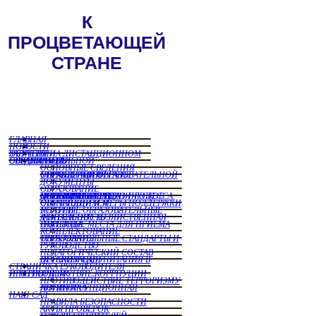
ГЛАВНАЯ
НОВОСТИ
ЗАНЯТИЯ НА ДИСТАНЦИОННОМ ОБУЧЕНИИ
СВЕДЕНИЯ ОБ ОБРАЗОРВАТЕЛЬНОЙ ОРГАНИЗАЦИИ
ОСНОВНЫЕ СВЕДЕНИЯ
СТРУКТУРА И ОРГАНЫ УПРАВЛЕНИЯ ОБРАЗОВАТЕЛЬНОЙ ОРГАНИЗАЦИИ
ДОКУМЕНТЫ
ОБРАЗОВАНИЕ
МАТЕРИАЛЬНО ТЕХНИЧЕСКОЕ ОБЕСПЕЧЕНИЕ И ОСНАЩЕННОСТЬ ОБРАЗОВАТЕЛЬНОГО ПРОЦЕССА. ДОСТУПНАЯ СРЕДА
СТЕПЕНДИИ И МЕРЫ ПОДДЕРЖКИ ОБУЧАЮЩИХСЯ
ПЛАТНЫЕ ОБРАЗОВАТЕЛЬНЫЕ УСЛУГИ
ФИНАНСОВО ХОЗЯЙСТВЕННАЯ ДЕЯТЕЛЬНОСТЬ
ВАКНТНЫЕ МЕСТА ДЛЯ ПРИЕМА ПЕРЕВОДА
КОМПЛЕКТОВАНИЕ
ОБРАЗОВАТЕЛЬНЫЕ СТАНДАРТЫ И ТРЕБОВАНИЯ
РУКОВОДСТВО
ПЕДАГОГИЧЕСКИЙ СОСТАВ
ОРГАНИЗАЦИЯ ПИТАНИЯ В ДЕТСКОМ САДУ
СТРАНИЧКА РУКОВОДИТЕЛЯ
ПРОТИВОДЕЙСТВИЕ КОРРПУЦИИ И ТЕРРОРИЗМУ
ПРОТИВОДЕЙСТВИЕ ТЕРРОРИЗМУ
АНТИКОРРУПЦИОННАЯ ПОЛИТИКА
НАШ САД
ПРАВИЛА БЕЗОПАСНОСТИ
АКТЫ ПРОВЕРОК
ОТЗЫВЫ РОДИТЕЛЕЙ