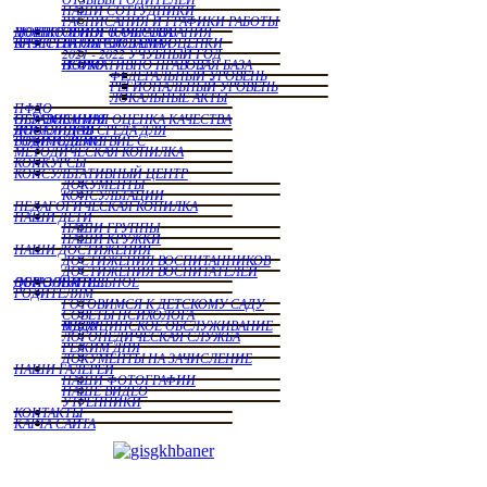
НАШИ СОТРУДНИКИ
РАСПИСАНИЯ И ГРАФИКИ РАБОТЫ
МОНИТОРИНГ КАЧЕСТВА ДОШКОЛЬНОГО ОБРАЗОВАНИЯ
ВНУТРЕННЯЯ СИСТЕМА ОЦЕНКИ КАЧЕСТВА ОБРАЗОВАНИЯ
2021 - 2022 УЧУБНЫЙ ГОД
НОРМАТИВНО ПРАВОВАЯ БАЗА ВСОКО
ФЕДЕРАЛЬНЫЙ УРОВЕНЬ
РЕГИОНАЛЬНЫЙ УРОВЕНЬ
ЛОКАЛЬНЫЕ АКТЫ
ПФДО
НЕЗАВИСИМАЯ ОЦЕНКА КАЧЕСТВА ОБРАЗОВАНИЯ
ДОСТУПНАЯ СРЕДА ДЛЯ ИНВАЛИДОВ
ВЗАИМОДЕЙСТВИЕ С РОДИТЕЛЯМИ
МЕТОДИЧЕСКАЯ КОПИЛКА
КОНКУРСЫ
КОНСУЛЬТАТИВНЫЙ ЦЕНТР
ДОКУМЕНТЫ
КОНСУЛЬТАЦИИ
ПЕДАГОГИЧЕСКАЯ КОПИЛКА
НАШИ ДЕТИ
НАШИ ГРУППЫ
НАШИ КРУЖКИ
НАШИ ДОСТИЖЕНИЯ
ДОСТИЖЕНИЯ ВОСПИТАННИКОВ
ДОСТИЖЕНИЯ ВОСПИТАТЕЛЕЙ
ДОПОЛНИТЕЛЬНОЕ ОБРАЗОВАНИЕ
РОДИТЕЛЯМ
ГОТОВИМСЯ К ДЕТСКОМУ САДУ
СОВЕТЫ ПСИХОЛОГА
МЕДИЦИНСКОЕ ОБСЛУЖИВАНИЕ В ДОУ
ЛОГОПЕДИЧЕСКАЯ СЛУЖБА
РЕЖИМ ДНЯ
ДОКУМЕНТЫ НА ЗАЧИСЛЕНИЕ
НАШИ ГАЛЕРЕИ
НАШИ ФОТОГРАФИИ
НАШЕ ВИДЕО
УТРЕННИКИ
КОНТАКТЫ
КАРТА САЙТА