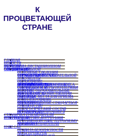
ГЛАВНАЯ
НОВОСТИ
ЗАНЯТИЯ НА ДИСТАНЦИОННОМ ОБУЧЕНИИ
СВЕДЕНИЯ ОБ ОБРАЗОРВАТЕЛЬНОЙ ОРГАНИЗАЦИИ
ОСНОВНЫЕ СВЕДЕНИЯ
СТРУКТУРА И ОРГАНЫ УПРАВЛЕНИЯ ОБРАЗОВАТЕЛЬНОЙ ОРГАНИЗАЦИИ
ДОКУМЕНТЫ
ОБРАЗОВАНИЕ
МАТЕРИАЛЬНО ТЕХНИЧЕСКОЕ ОБЕСПЕЧЕНИЕ И ОСНАЩЕННОСТЬ ОБРАЗОВАТЕЛЬНОГО ПРОЦЕССА. ДОСТУПНАЯ СРЕДА
СТЕПЕНДИИ И МЕРЫ ПОДДЕРЖКИ ОБУЧАЮЩИХСЯ
ПЛАТНЫЕ ОБРАЗОВАТЕЛЬНЫЕ УСЛУГИ
ФИНАНСОВО ХОЗЯЙСТВЕННАЯ ДЕЯТЕЛЬНОСТЬ
ВАКНТНЫЕ МЕСТА ДЛЯ ПРИЕМА ПЕРЕВОДА
КОМПЛЕКТОВАНИЕ
ОБРАЗОВАТЕЛЬНЫЕ СТАНДАРТЫ И ТРЕБОВАНИЯ
РУКОВОДСТВО
ПЕДАГОГИЧЕСКИЙ СОСТАВ
ОРГАНИЗАЦИЯ ПИТАНИЯ В ДЕТСКОМ САДУ
СТРАНИЧКА РУКОВОДИТЕЛЯ
ПРОТИВОДЕЙСТВИЕ КОРРПУЦИИ И ТЕРРОРИЗМУ
ПРОТИВОДЕЙСТВИЕ ТЕРРОРИЗМУ
АНТИКОРРУПЦИОННАЯ ПОЛИТИКА
НАШ САД
ПРАВИЛА БЕЗОПАСНОСТИ
АКТЫ ПРОВЕРОК
ОТЗЫВЫ РОДИТЕЛЕЙ