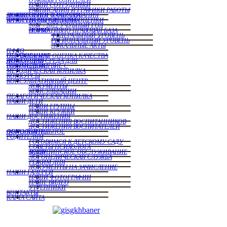
НАШИ СОТРУДНИКИ
РАСПИСАНИЯ И ГРАФИКИ РАБОТЫ
МОНИТОРИНГ КАЧЕСТВА ДОШКОЛЬНОГО ОБРАЗОВАНИЯ
ВНУТРЕННЯЯ СИСТЕМА ОЦЕНКИ КАЧЕСТВА ОБРАЗОВАНИЯ
2021 - 2022 УЧУБНЫЙ ГОД
НОРМАТИВНО ПРАВОВАЯ БАЗА ВСОКО
ФЕДЕРАЛЬНЫЙ УРОВЕНЬ
РЕГИОНАЛЬНЫЙ УРОВЕНЬ
ЛОКАЛЬНЫЕ АКТЫ
ПФДО
НЕЗАВИСИМАЯ ОЦЕНКА КАЧЕСТВА ОБРАЗОВАНИЯ
ДОСТУПНАЯ СРЕДА ДЛЯ ИНВАЛИДОВ
ВЗАИМОДЕЙСТВИЕ С РОДИТЕЛЯМИ
МЕТОДИЧЕСКАЯ КОПИЛКА
КОНКУРСЫ
КОНСУЛЬТАТИВНЫЙ ЦЕНТР
ДОКУМЕНТЫ
КОНСУЛЬТАЦИИ
ПЕДАГОГИЧЕСКАЯ КОПИЛКА
НАШИ ДЕТИ
НАШИ ГРУППЫ
НАШИ КРУЖКИ
НАШИ ДОСТИЖЕНИЯ
ДОСТИЖЕНИЯ ВОСПИТАННИКОВ
ДОСТИЖЕНИЯ ВОСПИТАТЕЛЕЙ
ДОПОЛНИТЕЛЬНОЕ ОБРАЗОВАНИЕ
РОДИТЕЛЯМ
ГОТОВИМСЯ К ДЕТСКОМУ САДУ
СОВЕТЫ ПСИХОЛОГА
МЕДИЦИНСКОЕ ОБСЛУЖИВАНИЕ В ДОУ
ЛОГОПЕДИЧЕСКАЯ СЛУЖБА
РЕЖИМ ДНЯ
ДОКУМЕНТЫ НА ЗАЧИСЛЕНИЕ
НАШИ ГАЛЕРЕИ
НАШИ ФОТОГРАФИИ
НАШЕ ВИДЕО
УТРЕННИКИ
КОНТАКТЫ
КАРТА САЙТА