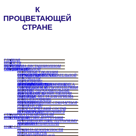
ГЛАВНАЯ
НОВОСТИ
ЗАНЯТИЯ НА ДИСТАНЦИОННОМ ОБУЧЕНИИ
СВЕДЕНИЯ ОБ ОБРАЗОРВАТЕЛЬНОЙ ОРГАНИЗАЦИИ
ОСНОВНЫЕ СВЕДЕНИЯ
СТРУКТУРА И ОРГАНЫ УПРАВЛЕНИЯ ОБРАЗОВАТЕЛЬНОЙ ОРГАНИЗАЦИИ
ДОКУМЕНТЫ
ОБРАЗОВАНИЕ
МАТЕРИАЛЬНО ТЕХНИЧЕСКОЕ ОБЕСПЕЧЕНИЕ И ОСНАЩЕННОСТЬ ОБРАЗОВАТЕЛЬНОГО ПРОЦЕССА. ДОСТУПНАЯ СРЕДА
СТЕПЕНДИИ И МЕРЫ ПОДДЕРЖКИ ОБУЧАЮЩИХСЯ
ПЛАТНЫЕ ОБРАЗОВАТЕЛЬНЫЕ УСЛУГИ
ФИНАНСОВО ХОЗЯЙСТВЕННАЯ ДЕЯТЕЛЬНОСТЬ
ВАКНТНЫЕ МЕСТА ДЛЯ ПРИЕМА ПЕРЕВОДА
КОМПЛЕКТОВАНИЕ
ОБРАЗОВАТЕЛЬНЫЕ СТАНДАРТЫ И ТРЕБОВАНИЯ
РУКОВОДСТВО
ПЕДАГОГИЧЕСКИЙ СОСТАВ
ОРГАНИЗАЦИЯ ПИТАНИЯ В ДЕТСКОМ САДУ
СТРАНИЧКА РУКОВОДИТЕЛЯ
ПРОТИВОДЕЙСТВИЕ КОРРПУЦИИ И ТЕРРОРИЗМУ
ПРОТИВОДЕЙСТВИЕ ТЕРРОРИЗМУ
АНТИКОРРУПЦИОННАЯ ПОЛИТИКА
НАШ САД
ПРАВИЛА БЕЗОПАСНОСТИ
АКТЫ ПРОВЕРОК
ОТЗЫВЫ РОДИТЕЛЕЙ