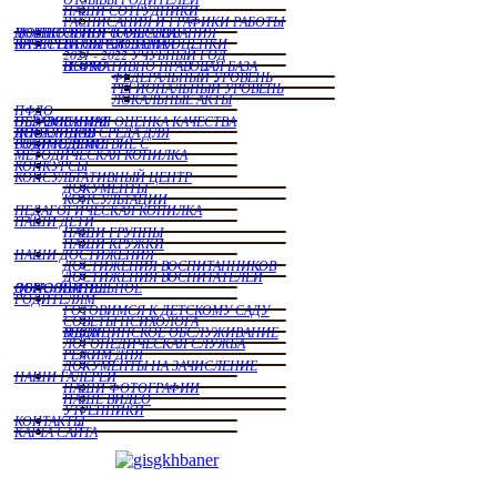
НАШИ СОТРУДНИКИ
РАСПИСАНИЯ И ГРАФИКИ РАБОТЫ
МОНИТОРИНГ КАЧЕСТВА ДОШКОЛЬНОГО ОБРАЗОВАНИЯ
ВНУТРЕННЯЯ СИСТЕМА ОЦЕНКИ КАЧЕСТВА ОБРАЗОВАНИЯ
2021 - 2022 УЧУБНЫЙ ГОД
НОРМАТИВНО ПРАВОВАЯ БАЗА ВСОКО
ФЕДЕРАЛЬНЫЙ УРОВЕНЬ
РЕГИОНАЛЬНЫЙ УРОВЕНЬ
ЛОКАЛЬНЫЕ АКТЫ
ПФДО
НЕЗАВИСИМАЯ ОЦЕНКА КАЧЕСТВА ОБРАЗОВАНИЯ
ДОСТУПНАЯ СРЕДА ДЛЯ ИНВАЛИДОВ
ВЗАИМОДЕЙСТВИЕ С РОДИТЕЛЯМИ
МЕТОДИЧЕСКАЯ КОПИЛКА
КОНКУРСЫ
КОНСУЛЬТАТИВНЫЙ ЦЕНТР
ДОКУМЕНТЫ
КОНСУЛЬТАЦИИ
ПЕДАГОГИЧЕСКАЯ КОПИЛКА
НАШИ ДЕТИ
НАШИ ГРУППЫ
НАШИ КРУЖКИ
НАШИ ДОСТИЖЕНИЯ
ДОСТИЖЕНИЯ ВОСПИТАННИКОВ
ДОСТИЖЕНИЯ ВОСПИТАТЕЛЕЙ
ДОПОЛНИТЕЛЬНОЕ ОБРАЗОВАНИЕ
РОДИТЕЛЯМ
ГОТОВИМСЯ К ДЕТСКОМУ САДУ
СОВЕТЫ ПСИХОЛОГА
МЕДИЦИНСКОЕ ОБСЛУЖИВАНИЕ В ДОУ
ЛОГОПЕДИЧЕСКАЯ СЛУЖБА
РЕЖИМ ДНЯ
ДОКУМЕНТЫ НА ЗАЧИСЛЕНИЕ
НАШИ ГАЛЕРЕИ
НАШИ ФОТОГРАФИИ
НАШЕ ВИДЕО
УТРЕННИКИ
КОНТАКТЫ
КАРТА САЙТА