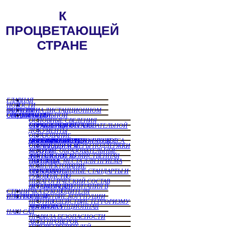
ГЛАВНАЯ
НОВОСТИ
ЗАНЯТИЯ НА ДИСТАНЦИОННОМ ОБУЧЕНИИ
СВЕДЕНИЯ ОБ ОБРАЗОРВАТЕЛЬНОЙ ОРГАНИЗАЦИИ
ОСНОВНЫЕ СВЕДЕНИЯ
СТРУКТУРА И ОРГАНЫ УПРАВЛЕНИЯ ОБРАЗОВАТЕЛЬНОЙ ОРГАНИЗАЦИИ
ДОКУМЕНТЫ
ОБРАЗОВАНИЕ
МАТЕРИАЛЬНО ТЕХНИЧЕСКОЕ ОБЕСПЕЧЕНИЕ И ОСНАЩЕННОСТЬ ОБРАЗОВАТЕЛЬНОГО ПРОЦЕССА. ДОСТУПНАЯ СРЕДА
СТЕПЕНДИИ И МЕРЫ ПОДДЕРЖКИ ОБУЧАЮЩИХСЯ
ПЛАТНЫЕ ОБРАЗОВАТЕЛЬНЫЕ УСЛУГИ
ФИНАНСОВО ХОЗЯЙСТВЕННАЯ ДЕЯТЕЛЬНОСТЬ
ВАКНТНЫЕ МЕСТА ДЛЯ ПРИЕМА ПЕРЕВОДА
КОМПЛЕКТОВАНИЕ
ОБРАЗОВАТЕЛЬНЫЕ СТАНДАРТЫ И ТРЕБОВАНИЯ
РУКОВОДСТВО
ПЕДАГОГИЧЕСКИЙ СОСТАВ
ОРГАНИЗАЦИЯ ПИТАНИЯ В ДЕТСКОМ САДУ
СТРАНИЧКА РУКОВОДИТЕЛЯ
ПРОТИВОДЕЙСТВИЕ КОРРПУЦИИ И ТЕРРОРИЗМУ
ПРОТИВОДЕЙСТВИЕ ТЕРРОРИЗМУ
АНТИКОРРУПЦИОННАЯ ПОЛИТИКА
НАШ САД
ПРАВИЛА БЕЗОПАСНОСТИ
АКТЫ ПРОВЕРОК
ОТЗЫВЫ РОДИТЕЛЕЙ